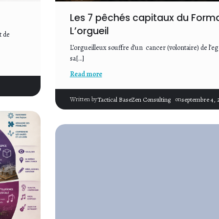
Les 7 pêchés capitaux du Forma
L’orgueil
t de
L’orgueilleux souffre d’un cancer (volontaire) de l’ego
sa[…]
Read more
|
Written by
on
Tactical BaseZen Consulting
septembre 4, 