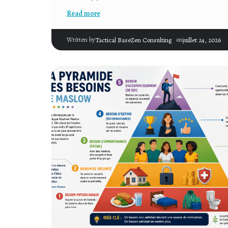
Read more
|
Written by
on
Tactical BaseZen Consulting
juillet 24, 2026