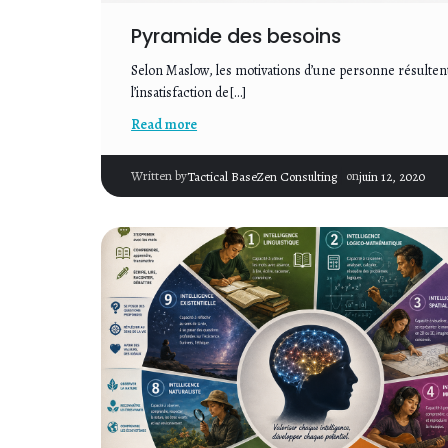
Pyramide des besoins
Selon Maslow, les motivations d’une personne résulten
l’insatisfaction de[…]
Read more
|
Written by
on
Tactical BaseZen Consulting
juin 12, 2020