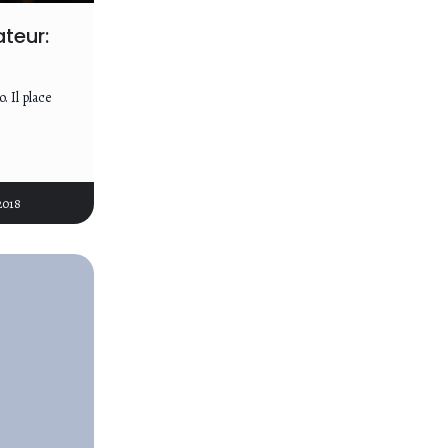
teur:
. Il place
2018