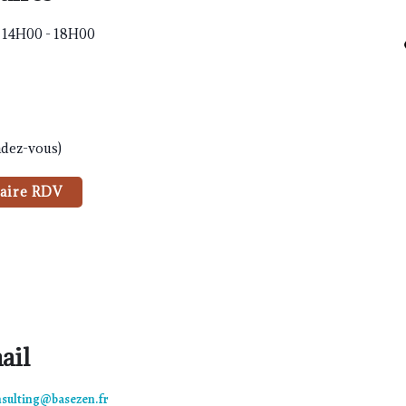
t 14H00 - 18H00
ndez-vous)
aire RDV
ail
nsulting@basezen.fr