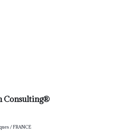
n Consulting
®
iques / FRANCE